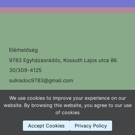
Elérhetőség
9783 Egyházasrádóc, Kossuth Lajos utca 86.
30/309-4125
suliradoc9783@gmail.com
Facebook
We use cookies to improve your experience on our
website. By browsing this website, you agree to our use
of cookies
© 2026 Egyházasrádóci Kossuth Lajos Általános Iskola
Accept Cookies
Privacy Policy
• Készült
GeneratePress