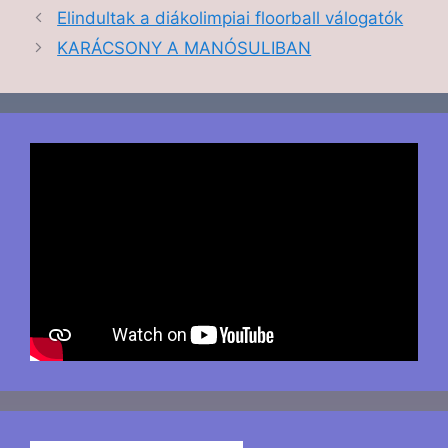
Elindultak a diákolimpiai floorball válogatók
KARÁCSONY A MANÓSULIBAN