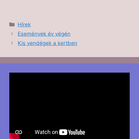
Hírek
Események év végén
Kis vendégek a kertben