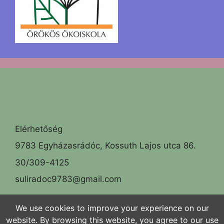
Elérhetőség
9783 Egyházasrádóc, Kossuth Lajos utca 86.
30/309-4125
suliradoc9783@gmail.com
Facebook
We use cookies to improve your experience on our
website. By browsing this website, you agree to our use