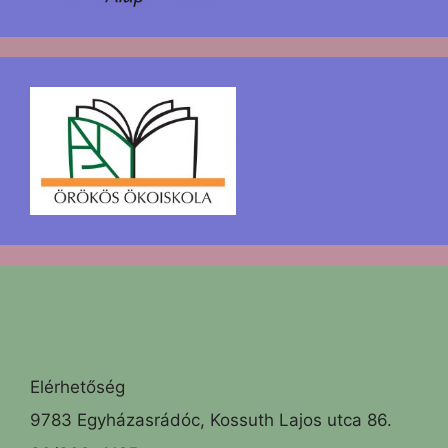
Elérhetőség
9783 Egyházasrádóc, Kossuth Lajos utca 86.