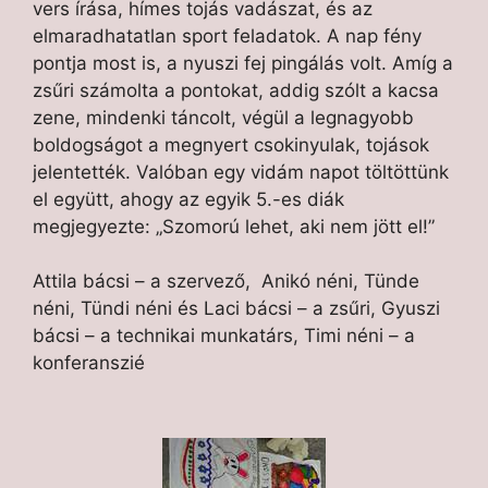
vers írása, hímes tojás vadászat, és az
elmaradhatatlan sport feladatok. A nap fény
pontja most is, a nyuszi fej pingálás volt. Amíg a
zsűri számolta a pontokat, addig szólt a kacsa
zene, mindenki táncolt, végül a legnagyobb
boldogságot a megnyert csokinyulak, tojások
jelentették. Valóban egy vidám napot töltöttünk
el együtt, ahogy az egyik 5.-es diák
megjegyezte: „Szomorú lehet, aki nem jött el!”
Attila bácsi – a szervező, Anikó néni, Tünde
néni, Tündi néni és Laci bácsi – a zsűri, Gyuszi
bácsi – a technikai munkatárs, Timi néni – a
konferanszié