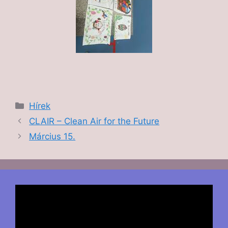
Hírek
CLAIR – Clean Air for the Future
Március 15.