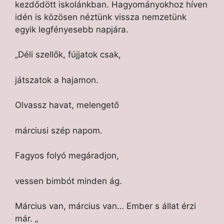
kezdődött iskolánkban. Hagyományokhoz híven
idén is közösen néztünk vissza nemzetünk
egyik legfényesebb napjára.
„Déli szellők, fújjatok csak,
játszatok a hajamon.
Olvassz havat, melengető
márciusi szép napom.
Fagyos folyó megáradjon,
vessen bimbót minden ág.
Március van, március van… Ember s állat érzi
már. „