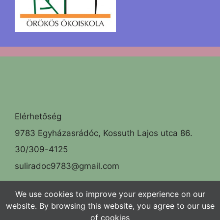
Elérhetőség
9783 Egyházasrádóc, Kossuth Lajos utca 86.
30/309-4125
suliradoc9783@gmail.com
Facebook
We use cookies to improve your experience on our
website. By browsing this website, you agree to our use
of cookies