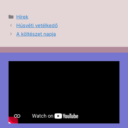
Hírek
Húsvéti vetélkedő
A költészet napja